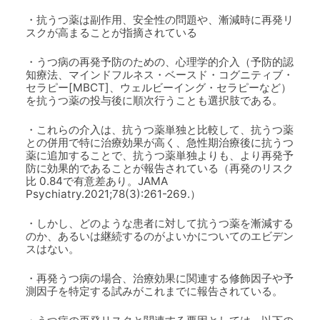
・抗うつ薬は副作用、安全性の問題や、漸減時に再発リ
スクが高まることが指摘されている
・うつ病の再発予防のための、心理学的介入（予防的認
知療法、マインドフルネス・ベースド・コグニティブ・
セラピー[MBCT]、ウェルビーイング・セラピーなど）
を抗うつ薬の投与後に順次行うことも選択肢である。
・これらの介入は、抗うつ薬単独と比較して、抗うつ薬
との併用で特に治療効果が高く、急性期治療後に抗うつ
薬に追加することで、抗うつ薬単独よりも、より再発予
防に効果的であることが報告されている（再発のリスク
比 0.84で有意差あり。JAMA
Psychiatry.2021;78(3):261-269.）
・しかし、どのような患者に対して抗うつ薬を漸減する
のか、あるいは継続するのがよいかについてのエビデン
スはない。
・再発うつ病の場合、治療効果に関連する修飾因子や予
測因子を特定する試みがこれまでに報告されている。