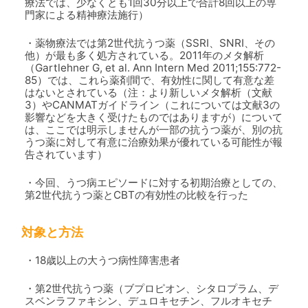
療法では、少なくとも1回30分以上で合計8回以上の専
門家による精神療法施行）
・薬物療法では第2世代抗うつ薬（SSRI、SNRI、その
他）が最も多く処方されている。2011年のメタ解析
（Gartlehner G, et al. Ann Intern Med 2011;155:772-
85）では、これら薬剤間で、有効性に関して有意な差
はないとされている（注：より新しいメタ解析（文献
3）やCANMATガイドライン（これについては文献3の
影響などを大きく受けたものではありますが）について
は、ここでは明示しませんが一部の抗うつ薬が、別の抗
うつ薬に対して有意に治療効果が優れている可能性が報
告されています）
・今回、うつ病エピソードに対する初期治療としての、
第2世代抗うつ薬とCBTの有効性の比較を行った
対象と方法
・18歳以上の大うつ病性障害患者
・第2世代抗うつ薬（ブプロピオン、シタロプラム、デ
スベンラファキシン、デュロキセチン、フルオキセチ