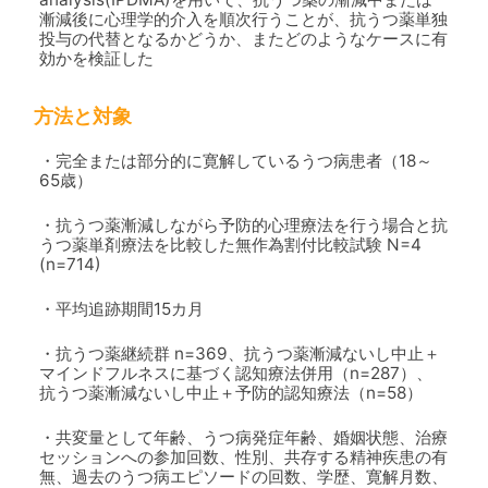
漸減後に心理学的介入を順次行うことが、抗うつ薬単独
投与の代替となるかどうか、またどのようなケースに有
効かを検証した
方法と対象
・完全または部分的に寛解しているうつ病患者（18～
65歳）
・抗うつ薬漸減しながら予防的心理療法を行う場合と抗
うつ薬単剤療法を比較した無作為割付比較試験 N=4
(n=714)
・平均追跡期間15カ月
・抗うつ薬継続群 n=369、抗うつ薬漸減ないし中止＋
マインドフルネスに基づく認知療法併用（n=287）、
抗うつ薬漸減ないし中止＋予防的認知療法（n=58）
・共変量として年齢、うつ病発症年齢、婚姻状態、治療
セッションへの参加回数、性別、共存する精神疾患の有
無、過去のうつ病エピソードの回数、学歴、寛解月数、