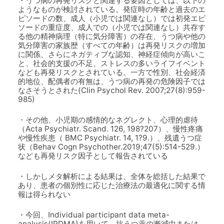
・うつ病の再発リスクと関連する要因としては、以下の
ようなものが検討されている。発症時の年齢と過去のエ
ピソードの数、成人（小児では関連なし）では初発エピ
ソードの重症度、成人での（小児では関連なし）共存す
る他の精神病理（特に気分障害）の存在、うつ病や他の
気分障害の家族歴（すべての年齢）は再発リスクの増加
に関係、さらにネガティブな認知、神経症傾向が高いこ
と、社会的支援の不足、ストレスの多いライフイベント
なども再発リスクとされている。一方で性別、社会経済
的地位、配偶者の有無は、うつ病の再発の危険因子では
なさそうとされた(Clin Psychol Rev. 2007;27(8):959-
985)
・その他、小児期の感情的なネグレクト、心理的虐待
（Acta Psychiatr. Scand. 126, 198?207）、慢性疼痛
や慢性疾患（ BMC Psychiatr. 14, 1?9.）、残遺うつ症
状（Behav Cogn Psychother.2019;47(5):514-529.）
なども再発リスク因子として報告されている
・しかしメタ解析による結果は、全体を総括した結果で
あり、患者の個別性に応じた治療法の最適化に関する情
報は得られない
・今回、Individual participant data meta-
analysis(IPDMA)を用いて、抗うつ薬の漸減中または