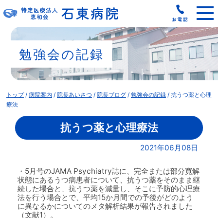
このページの本文へ
勉強会の記録
現
トップ
/
病院案内
/
院長あいさつ
/
院長ブログ
/
勉強会の記録
/
抗うつ薬と心理
在
療法
の
位
抗うつ薬と心理療法
置：
2021年06月08日
・5月号のJAMA Psychiatry誌に、完全または部分寛解
状態にあるうつ病患者について、抗うつ薬をそのまま継
続した場合と、抗うつ薬を減量し、そこに予防的心理療
法を行う場合とで、平均15か月間での予後がどのよう
に異なるかについてのメタ解析結果が報告されました
（文献1）。