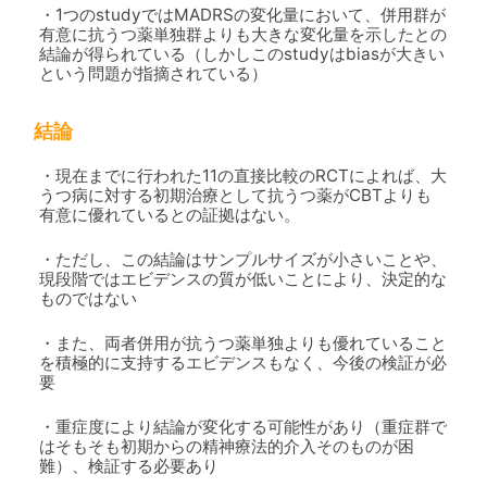
・1つのstudyではMADRSの変化量において、併用群が
有意に抗うつ薬単独群よりも大きな変化量を示したとの
結論が得られている（しかしこのstudyはbiasが大きい
という問題が指摘されている）
結論
・現在までに行われた11の直接比較のRCTによれば、大
うつ病に対する初期治療として抗うつ薬がCBTよりも
有意に優れているとの証拠はない。
・ただし、この結論はサンプルサイズが小さいことや、
現段階ではエビデンスの質が低いことにより、決定的な
ものではない
・また、両者併用が抗うつ薬単独よりも優れていること
を積極的に支持するエビデンスもなく、今後の検証が必
要
・重症度により結論が変化する可能性があり（重症群で
はそもそも初期からの精神療法的介入そのものが困
難）、検証する必要あり