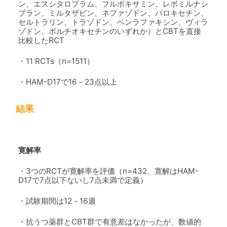
ン、エスシタロプラム、フルボキサミン、レボミルナシ
プラン、ミルタザピン、ネファゾドン、パロキセチン、
セルトラリン、トラゾドン、ベンラファキシン、ヴィラ
ゾドン、ボルチオキセチンのいずれか）とCBTを直接
比較したRCT
・11 RCTs（n=1511）
・HAM-D17で16－23点以上
結果
寛解率
・3つのRCTが寛解率を評価（n=432、寛解はHAM-
D17で7点以下ないし7点未満で定義）
・試験期間は12－16週
・抗うつ薬群とCBT群で有意差はなかったが、数値的