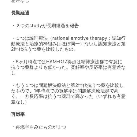
意差なし
長期経過
・２つのstudyが長期経過を報告
・１つは論理療法（rational emotive therapy：認知行
動療法と治療的枠組みはほぼ同一）ないし認知療法と第
2世代抗うつ薬を比較したもの。
・6ヶ月時点ではHAM-D17得点は精神療法群で有意に
抗うつ薬群よりも低かった。寛解率や反応率は有意差な
し
・もう１つは問題解決療法と第2世代抗うつ薬を比較し
たもので、1年時点での寛解率は問題解決療法群で高
く、一方反応率は抗うつ薬群で高かった（いずれも有意
差なし）
再燃率
・再燃率をみたものが１つ