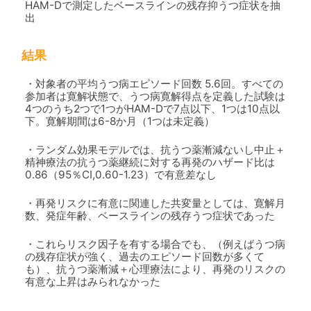
HAM-Dで測定したベースラインの残存抑うつ症状を抽
出
結果
・対象者の平均うつ病エピソード回数 5.6回。すべての
参加者は寛解状態で、うつ病寛解得点を定義した試験は
4つのうち2つで1つがHAM-Dで7点以下、1つは10点以
下。寛解期間は6-8か月（1つは未定義）
・ランダム効果モデルでは、抗うつ薬漸減ないし中止＋
精神療法の抗うつ薬継続に対する再発のハザード比は
0.86（95％CI,0.60-1.23）で有意差なし
・再発リスクに有意に関連した共変量としては、寛解月
数、発症年齢、ベースラインの残存うつ症状であった
・これらリスク因子を有する場合でも、（例えばうつ病
の残存症状が強く、過去のエピソード回数が多くて
も）、抗うつ薬漸減＋心理療法により、再発のリスクの
有意な上昇はみられなかった