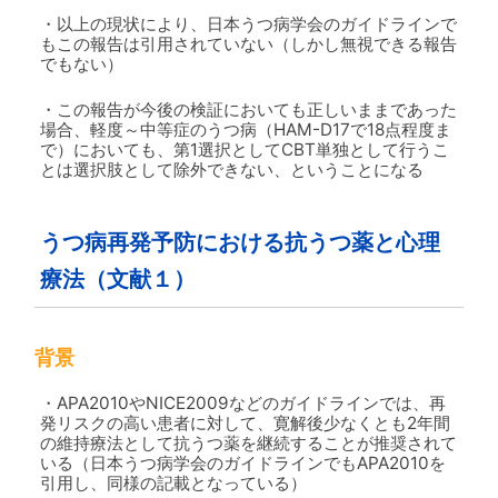
・以上の現状により、日本うつ病学会のガイドラインで
もこの報告は引用されていない（しかし無視できる報告
でもない）
・この報告が今後の検証においても正しいままであった
場合、軽度～中等症のうつ病（HAM-D17で18点程度ま
で）においても、第1選択としてCBT単独として行うこ
とは選択肢として除外できない、ということになる
うつ病再発予防における抗うつ薬と心理
療法（文献１）
背景
・APA2010やNICE2009などのガイドラインでは、再
発リスクの高い患者に対して、寛解後少なくとも2年間
の維持療法として抗うつ薬を継続することが推奨されて
いる（日本うつ病学会のガイドラインでもAPA2010を
引用し、同様の記載となっている）