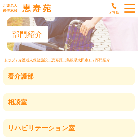
このページの本文へ
部門紹介
現
トップ
/
介護老人保健施設 恵寿苑（島根県大田市）
/
部門紹介
在
の
看介護部
位
置：
相談室
リハビリテーション室